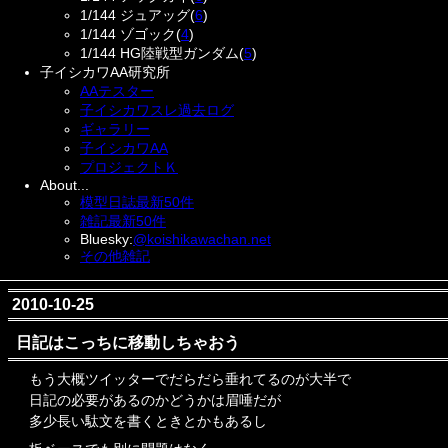
1/144 ジュアッグ(
6
)
1/144 ゾゴック(
4
)
1/144 HG陸戦型ガンダム(
5
)
子イシカワAA研究所
AAテスター
子イシカワスレ過去ログ
ギャラリー
子イシカワAA
プロジェクトＫ
About...
模型日誌最新50件
雑記最新50件
Bluesky:
@koishikawachan.net
その他雑記
2010-10-25
日記はこっちに移動しちゃおう
もう大概ツイッターでだらだら垂れてるのが大半で
日記の必要があるのかどうかは眉唾だが
多少長い駄文を書くときとかもあるし