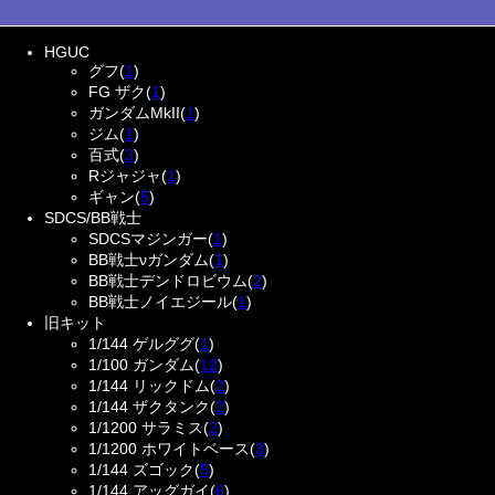
HGUC
グフ(
1
)
FG ザク(
1
)
ガンダムMkII(
1
)
ジム(
1
)
百式(
3
)
Rジャジャ(
1
)
ギャン(
5
)
SDCS/BB戦士
SDCSマジンガー(
1
)
BB戦士νガンダム(
1
)
BB戦士デンドロビウム(
2
)
BB戦士ノイエジール(
1
)
旧キット
1/144 ゲルググ(
1
)
1/100 ガンダム(
12
)
1/144 リックドム(
2
)
1/144 ザクタンク(
2
)
1/1200 サラミス(
2
)
1/1200 ホワイトベース(
3
)
1/144 ズゴック(
5
)
1/144 アッグガイ(
6
)