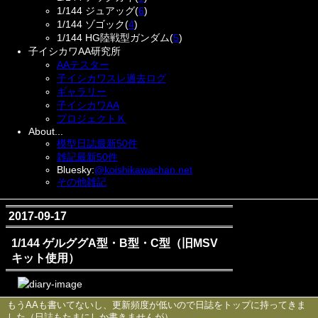
1/144 ジュアッグ(
6
)
1/144 ゾゴック(
4
)
1/144 HG陸戦型ガンダム(
5
)
子イシカワAA研究所
AAテスター
子イシカワスレ過去ログ
ギャラリー
子イシカワAA
プロジェクトＫ
About...
模型日誌最新50件
雑記最新50件
Bluesky:
@koishikawachan.net
その他雑記
2017-09-17
1/144 ゲルググA型・B型・C型（旧MSV
キット使用）
1/100ガンダムの塗装ついでに長年サフ放置
もうAAも書いてないし、更新頻度が低いので日誌をトップに持ってきま
した（日誌もたまにしか書きませんが）。