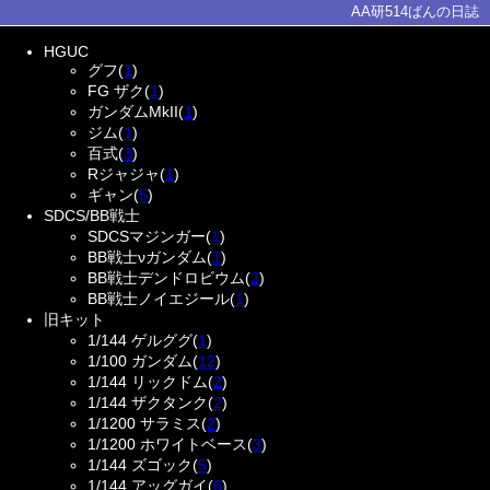
AA研514ばんの日誌
HGUC
グフ(
1
)
FG ザク(
1
)
ガンダムMkII(
1
)
ジム(
1
)
百式(
3
)
Rジャジャ(
1
)
ギャン(
5
)
SDCS/BB戦士
SDCSマジンガー(
1
)
BB戦士νガンダム(
1
)
BB戦士デンドロビウム(
2
)
BB戦士ノイエジール(
1
)
旧キット
1/144 ゲルググ(
1
)
1/100 ガンダム(
12
)
1/144 リックドム(
2
)
1/144 ザクタンク(
2
)
1/1200 サラミス(
2
)
1/1200 ホワイトベース(
3
)
1/144 ズゴック(
5
)
1/144 アッグガイ(
6
)