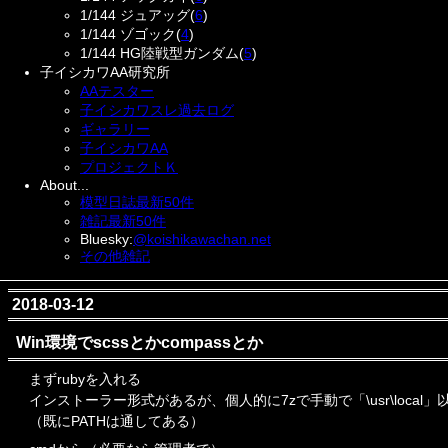
1/144 ジュアッグ(
6
)
1/144 ゾゴック(
4
)
1/144 HG陸戦型ガンダム(
5
)
子イシカワAA研究所
AAテスター
子イシカワスレ過去ログ
ギャラリー
子イシカワAA
プロジェクトＫ
About...
模型日誌最新50件
雑記最新50件
Bluesky:
@koishikawachan.net
その他雑記
2018-03-12
Win環境でscssとかcompassとか
まずrubyを入れる
インストーラー形式があるが、個人的に7zで手動で「\usr\loca
（既にPATHは通してある）