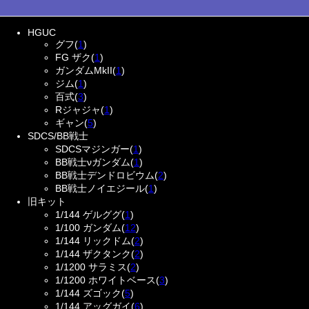
HGUC
グフ(
1
)
FG ザク(
1
)
ガンダムMkII(
1
)
ジム(
1
)
百式(
3
)
Rジャジャ(
1
)
ギャン(
5
)
SDCS/BB戦士
SDCSマジンガー(
1
)
BB戦士νガンダム(
1
)
BB戦士デンドロビウム(
2
)
BB戦士ノイエジール(
1
)
旧キット
1/144 ゲルググ(
1
)
1/100 ガンダム(
12
)
1/144 リックドム(
2
)
1/144 ザクタンク(
2
)
1/1200 サラミス(
2
)
1/1200 ホワイトベース(
3
)
1/144 ズゴック(
5
)
1/144 アッグガイ(
6
)